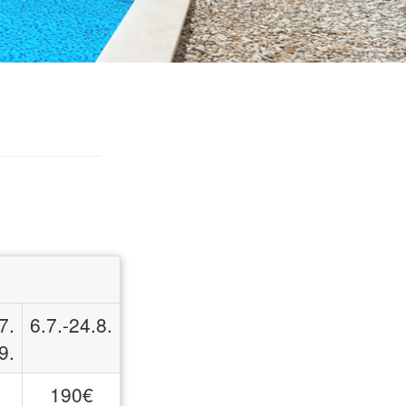
7.
6.7.-24.8.
9.
190€