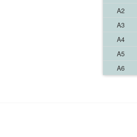
A2
A3
A4
A5
A6