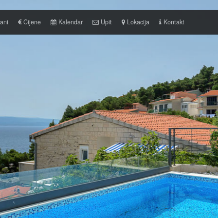
ani
Cijene
Kalendar
Upit
Lokacija
Kontakt