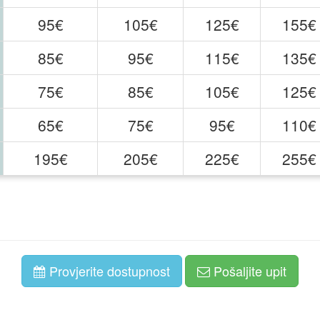
95€
105€
125€
155€
85€
95€
115€
135€
75€
85€
105€
125€
65€
75€
95€
110€
195€
205€
225€
255€
Provjerite dostupnost
Pošaljite upit