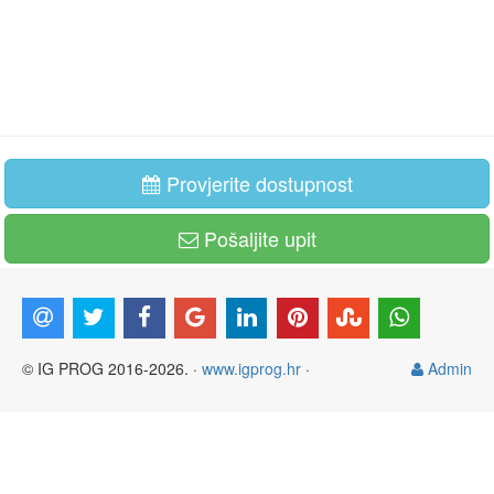
Provjerite dostupnost
Pošaljite upit
© IG PROG 2016-2026. ·
www.igprog.hr
·
Admin