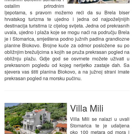
ostalim prirodnim
ljepotama, s pravom možemo reći da su Brela biser
hrvatskog turizma te ujedno i jedna od najpoželjnijih
destinacija turistima iz cijelog svijeta. Jedna od prekrasnih
uvala, ujedno i plaža koje se mogu naći na području Brela
je i Stomarica, smještena podno južnih padina grandiozne
planine Biokovo. Brojne kuće za odmor posložene su po
obližnjim brežuljcima s kojih se pruža prekrasan pogled na
obližnju plažu. Gdje god se osvrnete možete uživati u
prekrasnom pogledu od kojeg nerijetko zastaje dah. Sa
sjevera vas štiti planina Biokovo, a na južnoj strani imate
prekrasan pogled na morsku pučinu.
Villa Mili
Villa Mili se nalazi u uvali
Stomarica te je udaljena
oko 100 metara od mora i