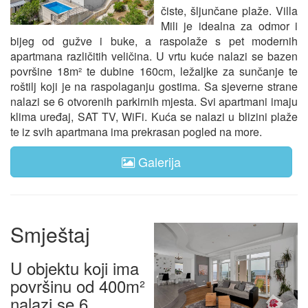
čiste, šljunčane plaže. Villa
Mili je idealna za odmor i
bijeg od gužve i buke, a raspolaže s pet modernih
apartmana različitih veličina. U vrtu kuće nalazi se bazen
površine 18m² te dubine 160cm, ležaljke za sunčanje te
roštilj koji je na raspolaganju gostima. Sa sjeverne strane
nalazi se 6 otvorenih parkirnih mjesta. Svi apartmani imaju
klima uređaj, SAT TV, WiFi. Kuća se nalazi u blizini plaže
te iz svih apartmana ima prekrasan pogled na more.
Galerija
Smještaj
U objektu koji ima
površinu od 400m²
nalazi se 6