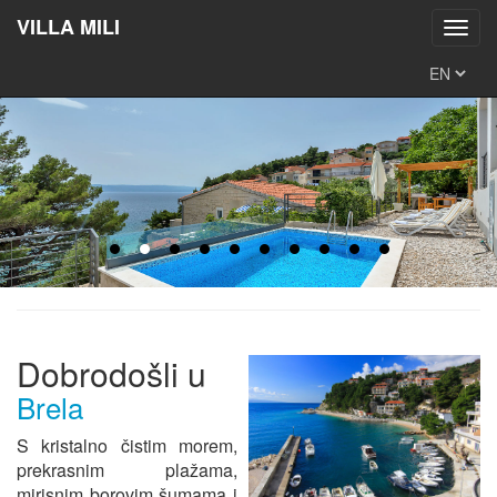
VILLA MILI
Toggl
navig
Dobrodošli u
Brela
S kristalno čistim morem,
prekrasnim plažama,
mirisnim borovim šumama i