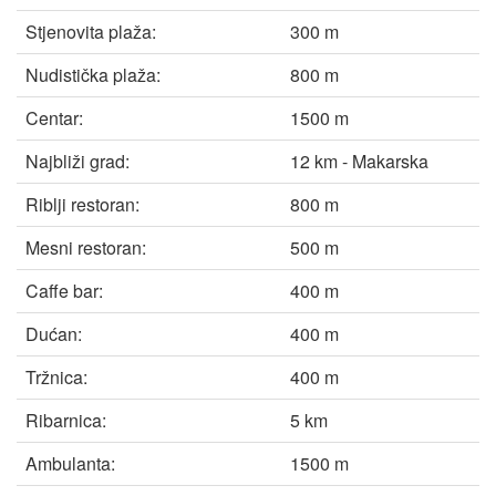
Stjenovita plaža:
300 m
Nudistička plaža:
800 m
Centar:
1500 m
Najbliži grad:
12 km - Makarska
Riblji restoran:
800 m
Mesni restoran:
500 m
Caffe bar:
400 m
Dućan:
400 m
Tržnica:
400 m
Ribarnica:
5 km
Ambulanta:
1500 m